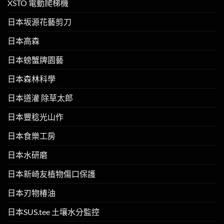
XSTO 電動爬梯機
日本坂源花藝剪刀
日本高森
日本螃蟹牌園藝
日本森林科學
日本道灌 除草太郎
日本豐稔光山作
日本食樂工房
日本水研磨
日本新崎友植物傷口保護
日本刃物椿油
日本SUS.tee 土壤水分監控