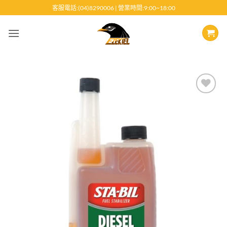
跳
客服電話:(04)8290006 | 營業時間:9:00~18:00
至
內
容
Add to
wishlist