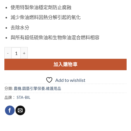
使用特製柴油穩定劑防止腐蝕
減少柴油燃料因熱分解引起的氧化
去除水分
與所有超低硫柴油和生物柴油混合燃料相容
STA-BIL® 柴油燃油添加劑-大 數量
加入購物車
Add to wishlist
分類:
農機.園藝引擎保養.維護用品
品牌：
STA-BIL