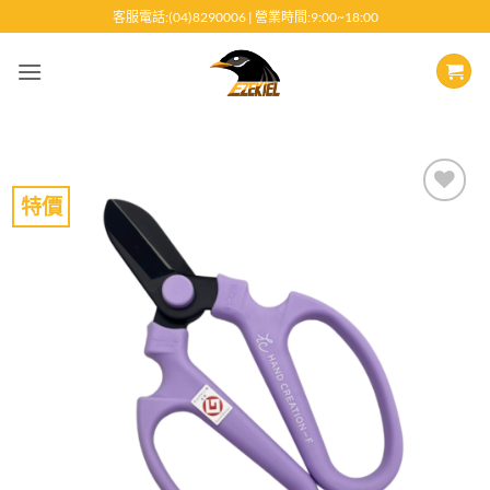
跳
客服電話:(04)8290006 | 營業時間:9:00~18:00
至
內
容
特價
Add to
wishlist