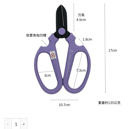
格：
格：
NT$990。
NT$900。
日本sakagen坂源花藝剪刀手創170黑刃系列-薰衣草紫 數量