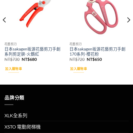
花藝剪刀
花藝剪刀
日本sakagen坂源花藝剪刀手創
日本sakagen坂源花藝剪刀手創
系列剪定鋏-火鶴紅
170系列-櫻花粉
原
目
原
目
NT$
730
NT$
680
NT$
720
NT$
650
始
前
始
前
價
價
價
價
加入購物車
加入購物車
格：
格：
格：
格：
NT$730。
NT$680。
NT$720。
NT$650。
品牌分類
XLK全系列
XSTO 電動爬梯機