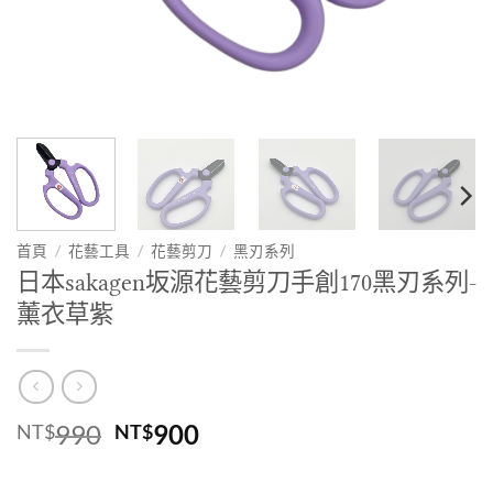
首頁
/
花藝工具
/
花藝剪刀
/
黑刃系列
日本sakagen坂源花藝剪刀手創170黑刃系列-
薰衣草紫
原
目
990
900
NT$
NT$
始
前
價
價