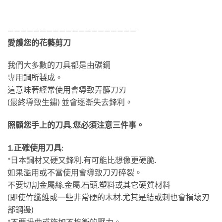
————————————————————
愛護您的花藝剪刀
我們大多數的刀具都是由碳鋼
專用鋼所製成。
這意味著經常使用會導致弄髒刀刃
(最終導致生鏽) 並會逐漸失去鋒利。
照顧您手上的刀具.您必須注意三件事。
1.正確使用刀具:
*日本鋼材又硬又鋒利.有可能比想像更硬脆.
如果濫用或不當使用會導致刀刃碎裂。
不要切割金屬絲.金屬.石頭.塑料或其它硬質材料
(即使竹纖維或一些非常硬的木材.尤其是結或刺也會損壞刃
部鋼邊)
*不要扭曲或施加不均衡的壓力。