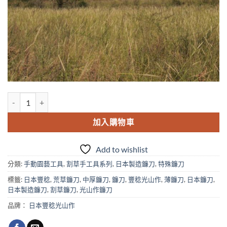
豊稔光山作HT-0430中厚片刃草刈用鐮刀 刃長195mm（中厚鎌) 數量
加入購物車
Add to wishlist
分類:
手動園藝工具
,
割草手工具系列
,
日本製造鐮刀
,
特殊鐮刀
標籤:
日本豐稔
,
荒草鐮刀
,
中厚鐮刀
,
鐮刀
,
豐稔光山作
,
薄鐮刀
,
日本鐮刀
,
日本製造鐮刀
,
割草鐮刀
,
光山作鐮刀
品牌：
日本豐稔光山作