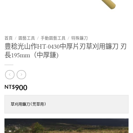
首頁
/
園藝工具
/
手動園藝工具
/
特殊鐮刀
豊稔光山作HT-0430中厚片刃草刈用鐮刀 刃
長195mm（中厚鎌)
900
NT$
草刈用鐮刀(荒草用)