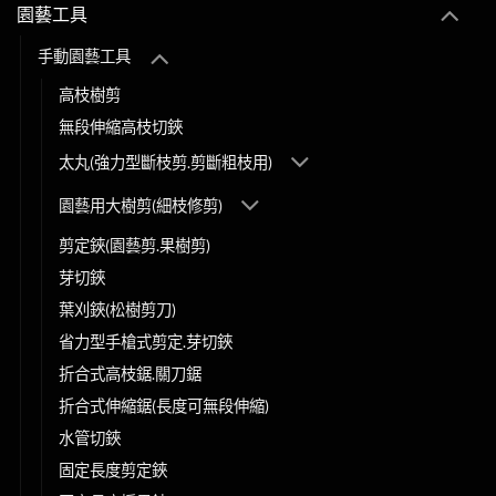
園藝工具
手動園藝工具
高枝樹剪
無段伸縮高枝切鋏
太丸(強力型斷枝剪.剪斷粗枝用)
園藝用大樹剪(細枝修剪)
剪定鋏(園藝剪.果樹剪)
芽切鋏
葉刈鋏(松樹剪刀)
省力型手槍式剪定.芽切鋏
折合式高枝鋸.關刀鋸
折合式伸縮鋸(長度可無段伸縮)
水管切鋏
固定長度剪定鋏