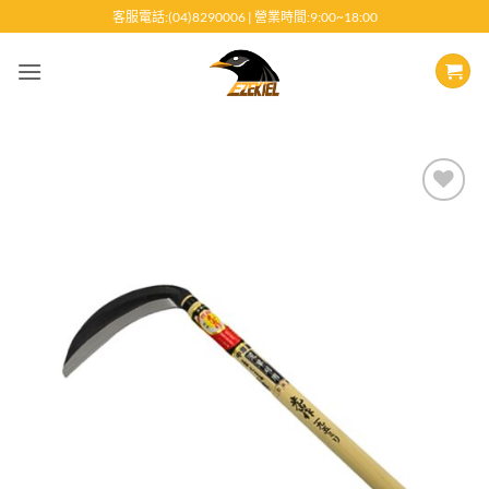
跳
客服電話:(04)8290006 | 營業時間:9:00~18:00
至
內
容
Add to
wishlist