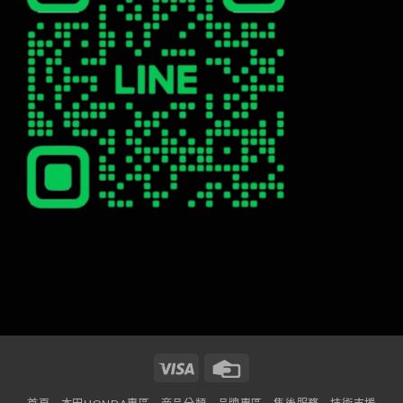
Visa
Credit
Card