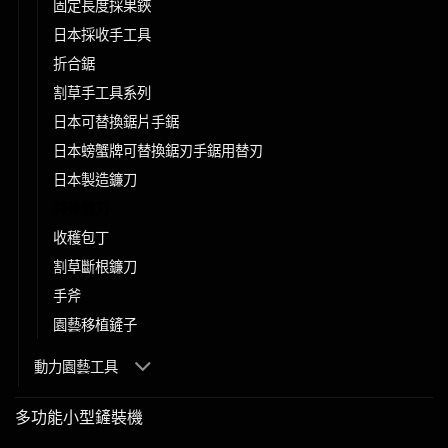
固定長度採果鋏
日本採收手工具
折合鋸
割草手工具系列
日本可替換鋸片手鋸
日本螃蟹牌可替換鋸刃手鋸用替刃
日本製造鐮刀
特殊鐮刀
收穫包丁
割草斷根鐮刀
手斧
園藝移植鏟子
動力園藝工具
多功能小型鏟裝機