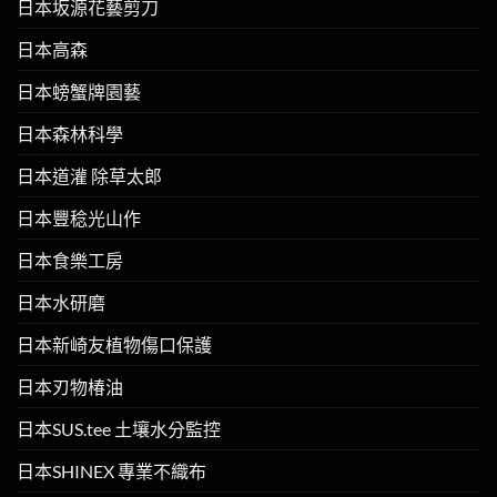
日本坂源花藝剪刀
日本高森
日本螃蟹牌園藝
日本森林科學
日本道灌 除草太郎
日本豐稔光山作
日本食樂工房
日本水研磨
日本新崎友植物傷口保護
日本刃物椿油
日本SUS.tee 土壤水分監控
日本SHINEX 專業不織布