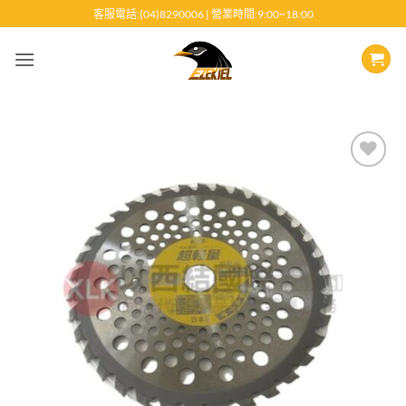
跳
客服電話:(04)8290006 | 營業時間:9:00~18:00
至
內
容
Add to
wishlist