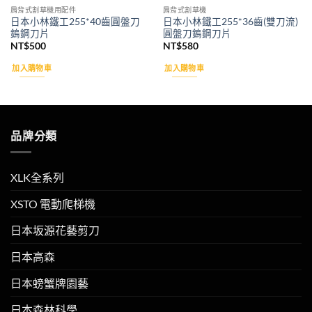
肩背式割草機用配件
肩背式割草機
日本小林鐵工255*40齒圓盤刀
日本小林鐵工255*36齒(雙刀流)
鎢鋼刀片
圓盤刀鎢鋼刀片
NT$
500
NT$
580
加入購物車
加入購物車
品牌分類
XLK全系列
XSTO 電動爬梯機
日本坂源花藝剪刀
日本高森
日本螃蟹牌園藝
日本森林科學