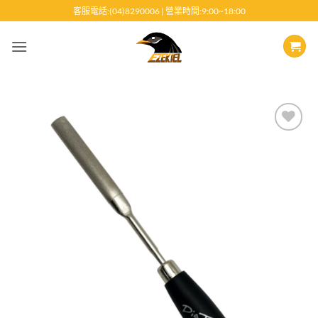
跳
客服電話:(04)8290006 | 營業時間:9:00~18:00
至
內
容
Add to
wishlist