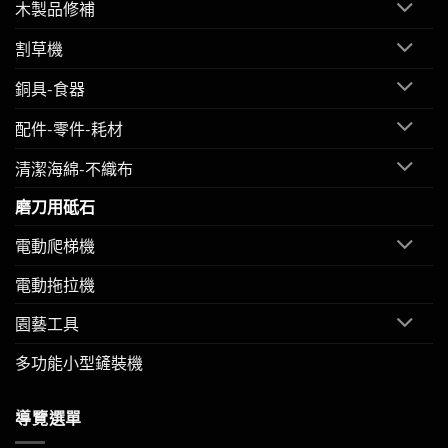
木製品修補
割草機
銅具-食器
配件-零件-耗材
清潔海綿-不織布
磨刀用砥石
電動爬梯機
電動拖拉機
園藝工具
多功能小型鏟裝機
導覽選單