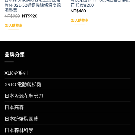
日本NISHIGAKI西垣工業 螃蟹
豐稔光山作 HT-6854鋸齒研磨砥
牌N-821-52鏈鋸機鍊條深度規
石 粒度#200
調整器
NT$
460
原
目
NT$
950
NT$
920
始
前
加入購物車
價
價
加入購物車
格：
格：
NT$950。
NT$920。
品牌分類
XLK全系列
XSTO 電動爬梯機
日本坂源花藝剪刀
日本高森
日本螃蟹牌園藝
日本森林科學