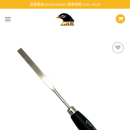
跳
客服電話:(04)8290006 | 營業時間:9:00~18:00
至
內
容
Add to
wishlist