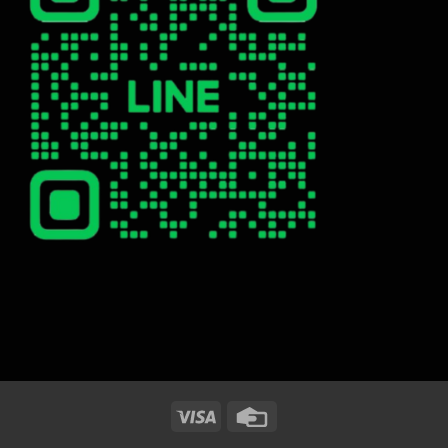
Visa
Credit
Card