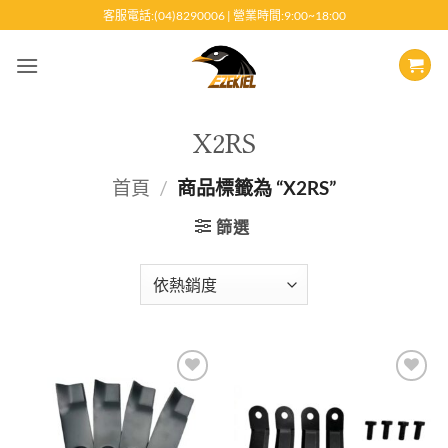
跳
客服電話:(04)8290006 | 營業時間:9:00~18:00
至
內
容
X2RS
首頁
/
商品標籤為 “X2RS”
篩選
Add to
Add to
wishlist
wishlist