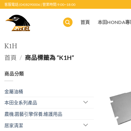
跳
客服電話:(04)8290006 | 營業時間:9:00~18:00
至
內
首頁
本田HONDA專
容
K1H
首頁
/
商品標籤為 “K1H”
商品分類
金屬油桶
本田全系列產品
農機.園藝引擎保養.維護用品
居家清潔