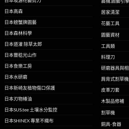
日本坂源花藝剪刀
農機.園藝引
日本高森
居家清潔
日本螃蟹牌園藝
花藝工具
日本森林科學
園藝資材
日本道灌 除草太郎
工具類
日本豐稔光山作
料理刀
日本食樂工房
研磨器具與相
日本水研磨
肩背式割草機
日本新崎友植物傷口保護
皮革刀套
日本刃物椿油
木製品修補
日本SUS.tee 土壤水分監控
割草機
日本SHINEX 專業不織布
銅具-食器