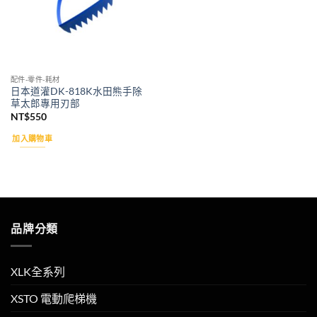
配件-零件-耗材
日本道灌DK-818K水田熊手除
草太郎專用刃部
NT$
550
加入購物車
品牌分類
XLK全系列
XSTO 電動爬梯機