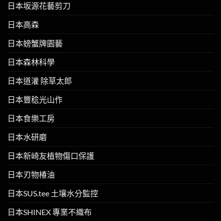
日本坂源花藝剪刀
日本高森
日本螃蟹牌園藝
日本森林科學
日本道灌 除草太郎
日本豐稔光山作
日本食樂工房
日本水研磨
日本新崎友植物傷口保護
日本刃物椿油
日本SUS.tee 土壤水分監控
日本SHINEX 專業不織布