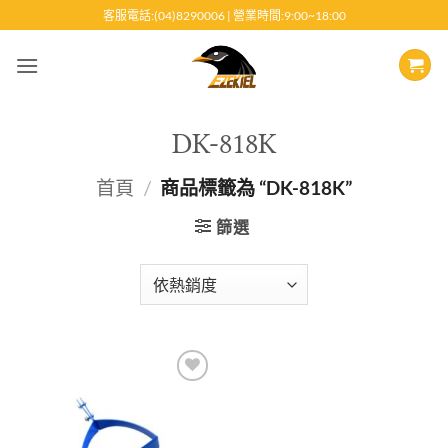
跳
客服電話:(04)8290006 | 營業時間:9:00~18:00
至
內
容
DK-818K
首頁
/
商品標籤為 “DK-818K”
篩選
Add to
wishlist