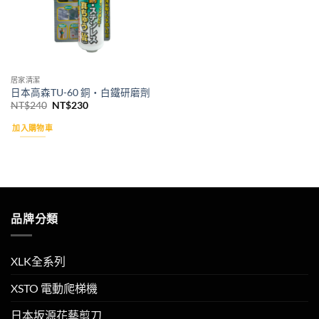
居家清潔
日本高森TU-60 銅・白鐵研磨劑
原
目
NT$
240
NT$
230
始
前
價
價
加入購物車
格：
格：
NT$240。
NT$230。
品牌分類
XLK全系列
XSTO 電動爬梯機
日本坂源花藝剪刀