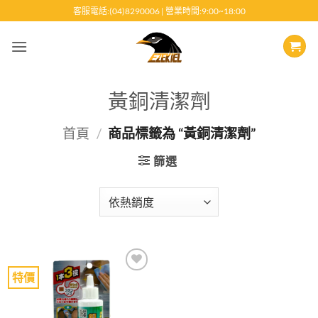
跳
客服電話:(04)8290006 | 營業時間:9:00~18:00
至
內
容
黃銅清潔劑
首頁
/
商品標籤為 “黃銅清潔劑”
篩選
特價
Add to
wishlist