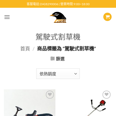
跳
客服電話:(04)8290006 | 營業時間:9:00~18:00
至
內
容
駕駛式割草機
首頁
/
商品標籤為 “駕駛式割草機”
篩選
Add to
Add to
wishlist
wishlist