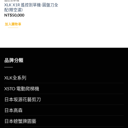
遙控割草機
XLK X1R 遙控割草機-圓盤刀全
配(贈空濾)
NT$
50,000
加入購物車
品牌分類
XLK全系列
XSTO 電動爬梯機
日本坂源花藝剪刀
日本高森
日本螃蟹牌園藝