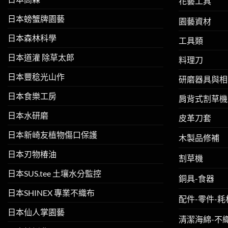
花藝工具
日本螃蟹牌園藝
園藝資材
日本森林科學
工具類
日本道灌 除草太郎
料理刀
日本豐稔光山作
研磨器具與相
日本食樂工房
肩背式割草機
日本水研磨
皮革刀套
日本新崎友植物傷口保護
木製品修補
日本刃物椿油
割草機
日本SUS.tee 土壤水分監控
銅具-食器
日本SHINEX 專業不織布
配件-零件-耗
日本仙人掌園藝
清潔海綿-不