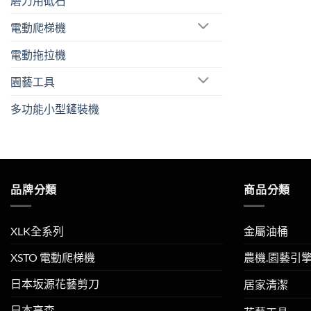
磨刀用砥石
電動爬梯機
電動拖拉機
園藝工具
多功能小型鏟裝機
品牌分類
商品分類
XLK全系列
金屬油桶
XSTO 電動爬梯機
農機.園藝引
日本坂源花藝剪刀
居家清潔
日本高森