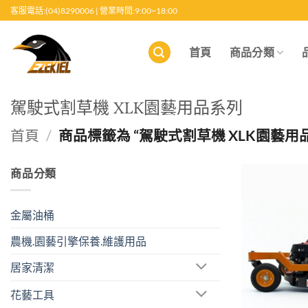
跳
客服電話:(04)8290006 | 營業時間:9:00~18:00
至
內
首頁
商品分類
容
駕駛式割草機 XLK園藝用品系列
首頁
/
商品標籤為 “駕駛式割草機 XLK園藝用
商品分類
金屬油桶
農機.園藝引擎保養.維護用品
居家清潔
花藝工具