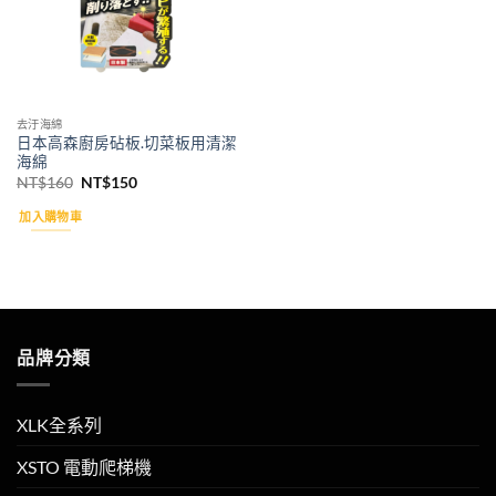
去汙海綿
日本高森廚房砧板.切菜板用清潔
海綿
原
目
NT$
160
NT$
150
始
前
價
價
加入購物車
格：
格：
NT$160。
NT$150。
品牌分類
XLK全系列
XSTO 電動爬梯機