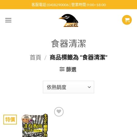
跳
客服電話:(04)8290006 | 營業時間:9:00~18:00
至
內
容
食器清潔
首頁
/
商品標籤為 “食器清潔”
篩選
特價
Add to
wishlist