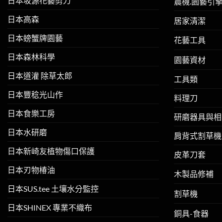
日本坂源花藝剪刀
農機.園藝引
日本高森
居家清潔
日本螃蟹牌園藝
花藝工具
日本森林科學
園藝資材
日本道灌 除草太郎
工具類
日本豐稔光山作
料理刀
日本食樂工房
研磨器具與相
日本水研磨
肩背式割草機
日本新崎友植物傷口保護
皮革刀套
日本刃物椿油
木製品修補
日本SUS.tee 土壤水分監控
割草機
日本SHINEX 專業不織布
銅具-食器