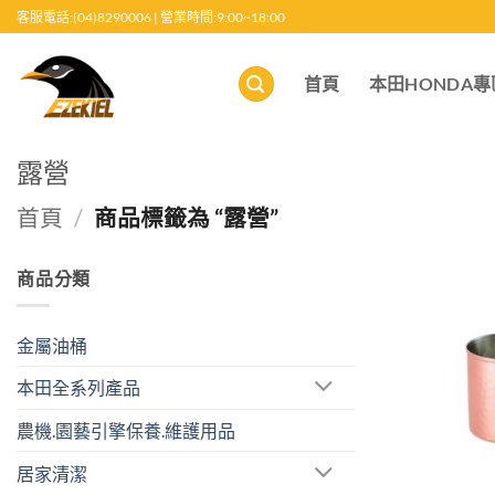
跳
客服電話:(04)8290006 | 營業時間:9:00~18:00
至
內
首頁
本田HONDA專
容
露營
首頁
/
商品標籤為 “露營”
商品分類
金屬油桶
本田全系列產品
農機.園藝引擎保養.維護用品
居家清潔