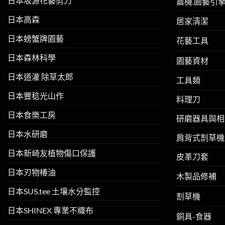
日本坂源花藝剪刀
農機.園藝引
日本高森
居家清潔
日本螃蟹牌園藝
花藝工具
日本森林科學
園藝資材
日本道灌 除草太郎
工具類
日本豐稔光山作
料理刀
日本食樂工房
研磨器具與相
日本水研磨
肩背式割草機
日本新崎友植物傷口保護
皮革刀套
日本刃物椿油
木製品修補
日本SUS.tee 土壤水分監控
割草機
日本SHINEX 專業不織布
銅具-食器