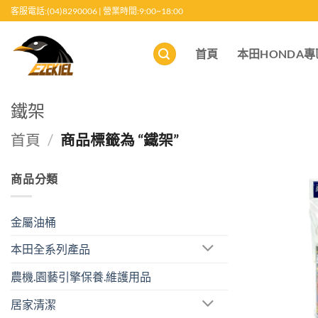
跳
客服電話:(04)8290006 | 營業時間:9:00~18:00
至
內
首頁
本田HONDA專
容
鐵架
首頁
/
商品標籤為 “鐵架”
商品分類
金屬油桶
本田全系列產品
農機.園藝引擎保養.維護用品
居家清潔