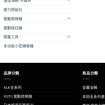
清潔海綿-不織布
磨刀用砥石
電動爬梯機
電動拖拉機
園藝工具
多功能小型鏟裝機
品牌分類
商品分類
XLK全系列
金屬油桶
XSTO 電動爬梯機
本田全系列產