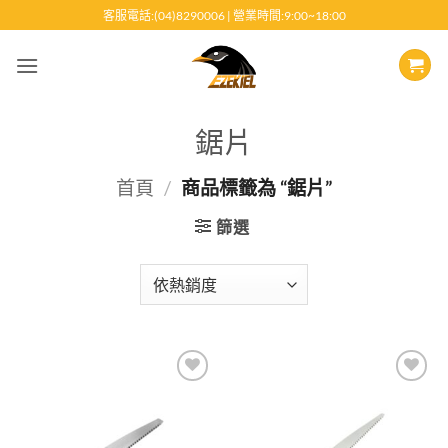
跳
客服電話:(04)8290006 | 營業時間:9:00~18:00
至
內
容
鋸片
首頁
/
商品標籤為 “鋸片”
篩選
Add to
Add to
wishlist
wishlist