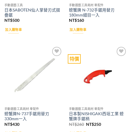
手動園藝工具
手動園藝工具耗材.零配件
日本SABOTEN仙人掌替刃式摺
螃蟹牌 N-732手鋸用替刃
疊鋸
180mm細目一入
NT$
500
NT$
160
加入購物車
加入購物車
特價
Add to
Add to
wishlist
wishlist
手動園藝工具耗材.零配件
手動園藝工具耗材.零配件
螃蟹牌N-737手鋸用替刃
日本製NISHIGAKI西垣工業 螃
330mm一入
蟹牌手鋸柄
原
目
NT$
430
NT$
260
NT$
250
始
前
價
價