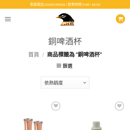
跳
客服電話:(04)8290006 | 營業時間:9:00~18:00
至
內
容
銅啤酒杯
首頁
/
商品標籤為 “銅啤酒杯”
篩選
Add to
Add to
wishlist
wishlist