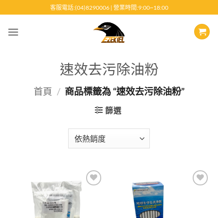
跳
客服電話:(04)8290006 | 營業時間:9:00~18:00
至
內
容
速效去污除油粉
首頁
/
商品標籤為 “速效去污除油粉”
篩選
Add to
Add to
wishlist
wishlist