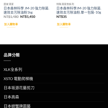
居家清潔
特殊清潔劑系列
日本森林科學 JM-20 強力除菌.
日本森林科學JM-20 強力除菌.
速效去污除油粉1kg
速效去污除油粉.單一包裝-10g
原
目
NT$
1,480
NT$
1,450
NT$
35
始
前
價
價
加入購物車
加入購物車
格：
格：
NT$1,480。
NT$1,450。
品牌分類
XLK全系列
XSTO 電動爬梯機
日本坂源花藝剪刀
日本高森
日本螃蟹牌園藝