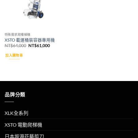
特殊需求爬樓梯機
XSTO 載運桶裝容器專用機
原
目
NT$
64,000
NT$
61,000
始
前
價
價
加入購物車
格：
格：
NT$64,000。
NT$61,000。
品牌分類
XLK全系列
XSTO 電動爬梯機
日本坂源花藝剪刀