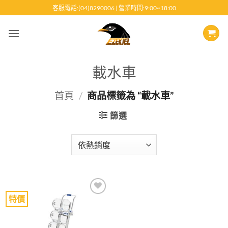
跳
客服電話:(04)8290006 | 營業時間:9:00~18:00
至
內
容
載水車
首頁
/
商品標籤為 “載水車”
篩選
特價
Add to
wishlist