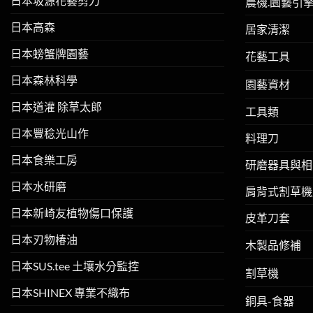
日本坂源花藝剪刀
農機.園藝引
日本高森
居家清潔
日本螃蟹牌園藝
花藝工具
日本森林科學
園藝資材
日本道灌 除草太郎
工具類
日本豐稔光山作
料理刀
日本食樂工房
研磨器具與相
日本水研磨
肩背式割草機
日本新崎友植物傷口保護
皮革刀套
日本刃物椿油
木製品修補
日本SUS.tee 土壤水分監控
割草機
日本SHINEX 專業不織布
銅具-食器