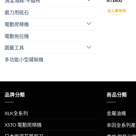
清潔海綿-不織布
NT$
800
加入購物車
磨刀用砥石
電動爬梯機
電動拖拉機
園藝工具
多功能小型鏟裝機
品牌分類
商品分類
XLK全系列
金屬油桶
XSTO 電動爬梯機
本田全系列產