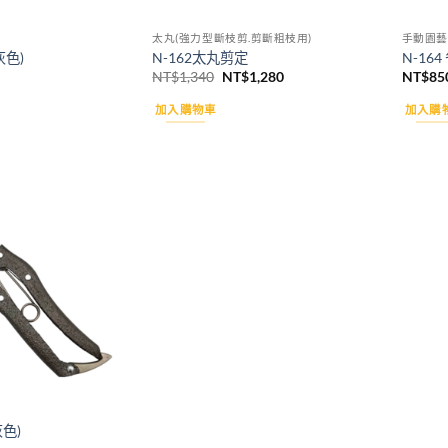
太丸(強力型斷枝剪.剪斷粗枝用)
手動園藝
灰色)
N-162太丸剪定
N-16
原
目
NT$
1,340
NT$
1,280
NT$
85
始
前
價
價
加入購物車
加入購
格：
格：
NT$1,340。
NT$1,280。
Add to
wishlist
灰色)