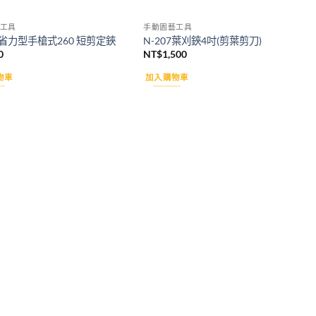
工具
手動園藝工具
4 省力型手槍式260 短剪定鋏
N-207葉刈鋏4吋(剪葉剪刀)
0
NT$
1,500
物車
加入購物車