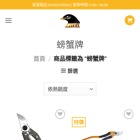
跳
客服電話:(04)8290006 | 營業時間:9:00~18:00
至
內
容
螃蟹牌
首頁
/
商品標籤為 “螃蟹牌”
篩選
特價
Add to
Add to
wishlist
wishlist