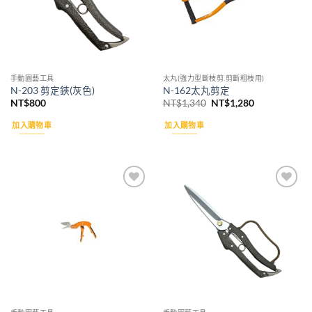
手動園藝工具
太丸(強力型斷枝剪.剪斷粗枝用)
N-203 剪定鋏(灰色)
N-162太丸剪定
原
目
NT$
800
NT$
1,340
NT$
1,280
始
前
價
價
加入購物車
加入購物車
格：
格：
NT$1,340。
NT$1,280。
Add to
Add to
wishlist
wishlist