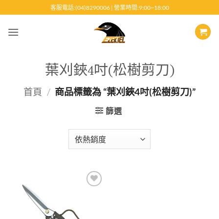
跳
客服電話:(04)8290006 | 營業時間:9:00~18:00
至
內
容
葉刈鋏4吋(松樹剪刀)
首頁
/
商品標籤為 “葉刈鋏4吋(松樹剪刀)”
篩選
Add to
wishlist