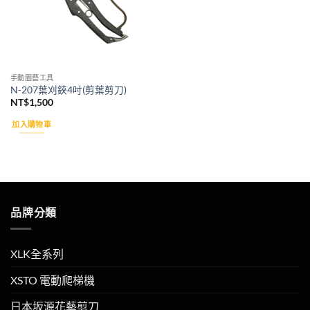
手動園藝工具
N-207葉刈鋏4吋(剪葉剪刀)
NT$
1,500
加入購物車
品牌分類
XLK全系列
XSTO 電動爬梯機
日本坂源花藝剪刀