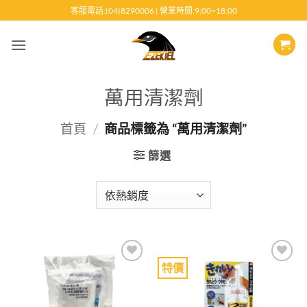
跳
客服電話:(04)8290006 | 營業時間:9:00~18:00
至
內
容
萬用清潔劑
首頁
/
商品標籤為 “萬用清潔劑”
篩選
特價
Add to
Add to
wishlist
wishlist