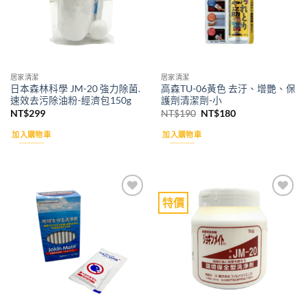
居家清潔
居家清潔
日本森林科學 JM-20 強力除菌.
高森TU-06黃色 去汙、增艷、保
速效去污除油粉-經濟包150g
護劑清潔劑-小
原
目
NT$
299
NT$
190
NT$
180
始
前
價
價
加入購物車
加入購物車
格：
格：
NT$190。
NT$180。
特價
Add to
Add to
wishlist
wishlist