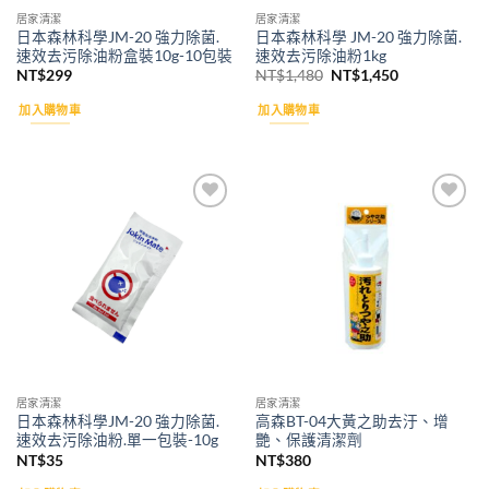
居家清潔
居家清潔
日本森林科學JM-20 強力除菌.
日本森林科學 JM-20 強力除菌.
速效去污除油粉盒裝10g-10包裝
速效去污除油粉1kg
原
目
NT$
299
NT$
1,480
NT$
1,450
始
前
價
價
加入購物車
加入購物車
格：
格：
NT$1,480。
NT$1,450。
Add to
Add to
wishlist
wishlist
居家清潔
居家清潔
日本森林科學JM-20 強力除菌.
高森BT-04大黃之助去汙、增
速效去污除油粉.單一包裝-10g
艷、保護清潔劑
NT$
35
NT$
380