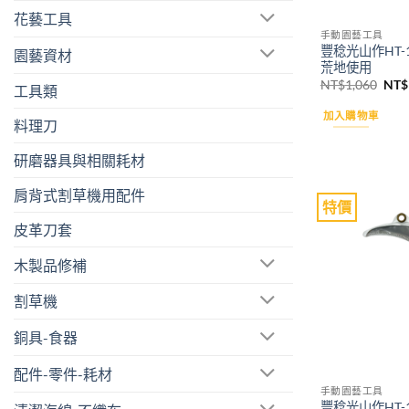
花藝工具
手動園藝工具
豐稔光山作HT-
園藝資材
荒地使用
原
NT$
1,060
NT$
工具類
始
價
加入購物車
格：
料理刀
NT$
研磨器具與相關耗材
肩背式割草機用配件
特價
皮革刀套
木製品修補
割草機
銅具-食器
配件-零件-耗材
手動園藝工具
豐稔光山作HT-