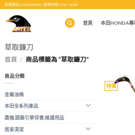
跳
客服電話:(04)8290006 | 營業時間:9:00~18:00
至
內
首頁
本田HONDA專
容
草取鐮刀
首頁
/
商品標籤為 “草取鐮刀”
商品分類
特價
金屬油桶
本田全系列產品
農機.園藝引擎保養.維護用品
居家清潔