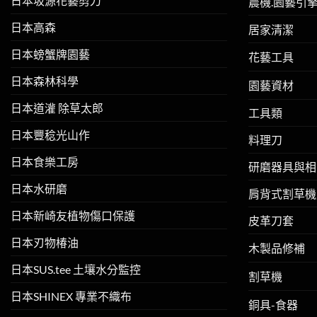
日本坂源花藝剪刀
農機.園藝引
日本高森
居家清潔
日本螃蟹牌園藝
花藝工具
日本森林科學
園藝資材
日本道灌 除草太郎
工具類
日本豐稔光山作
料理刀
日本食樂工房
研磨器具與相
日本水研磨
肩背式割草機
日本新崎友植物傷口保護
皮革刀套
日本刃物椿油
木製品修補
日本SUS.tee 土壤水分監控
割草機
日本SHINEX 專業不織布
銅具-食器