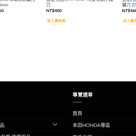
0mm
刀
鐮刀 刃
目
50
NT$
400
NT$
46
前
價
加入購物車
加入購
格：
60。
NT$250。
導覽選單
首頁
品
本田HONDA專區