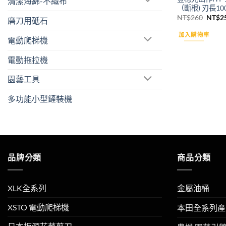
清潔海綿-不織布
（斷根) 刃長10
原
NT$
260
NT$
2
磨刀用砥石
始
價
加入購物車
格：
電動爬梯機
NT$2
電動拖拉機
園藝工具
多功能小型鏟裝機
品牌分類
商品分類
XLK全系列
金屬油桶
XSTO 電動爬梯機
本田全系列產