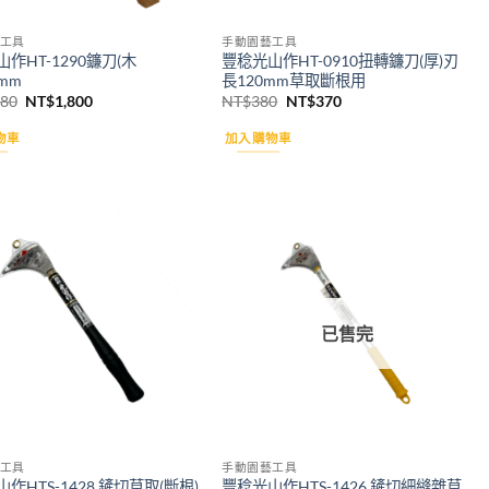
工具
手動園藝工具
作HT-1290鐮刀(木
豐稔光山作HT-0910扭轉鐮刀(厚)刃
0mm
長120mm草取斷根用
原
目
原
目
880
NT$
1,800
NT$
380
NT$
370
始
前
始
前
價
價
價
價
物車
加入購物車
格：
格：
格：
格：
NT$1,880。
NT$1,800。
NT$380。
NT$370。
Add to
Add to
wishlist
wishlist
已售完
工具
手動園藝工具
作HTS-1428 鏟切草取(斷根)
豐稔光山作HTS-1426 鏟切細縫雜草