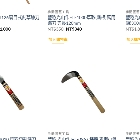
手動園藝工具
手動園藝
1126裏目式割草鐮刀
豐稔光山作HT-1030草取(斷根)萬用
豐稔光山
鐮刀 刃長120mm
鎌)30
目
原
目
1,000
NT$
350
NT$
340
NT$
1,
前
始
前
價
價
價
加入購物車
加入購
格：
格：
格：
1,060。
NT$1,000。
NT$350。
NT$340。
Add to
Add to
wishlist
wishlist
手動園藝工具
手動園藝
1010 草取切割鐮刀
豐稔 光山作 HT-0967 特撰 表鋼小鎌
豊稔光山