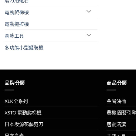
磨刀用砥石
電動爬梯機
電動拖拉機
園藝工具
多功能小型鏟裝機
品牌分類
商品分類
XLK全系列
金屬油桶
XSTO 電動爬梯機
農機.園藝引
日本坂源花藝剪刀
居家清潔
日本高森