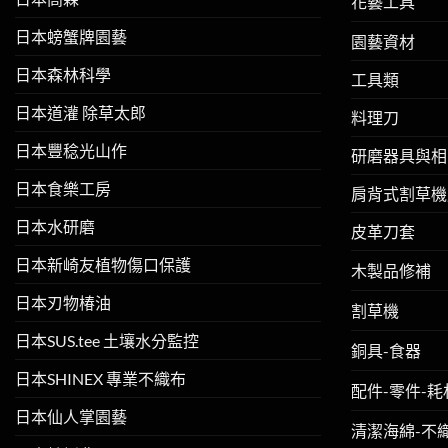
花藝工具
日本螃蟹牌園藝
園藝資材
日本森林科學
工具類
日本道灌 除草太郎
料理刀
日本豐稔光山作
研磨器具與相
日本食樂工房
肩背式割草機
日本水研磨
皮革刀套
日本新崎友植物傷口保護
木製品修補
日本刃物椿油
割草機
日本SUS.tee 土壤水分監控
銅具-食器
日本SHINEX 專業不織布
配件-零件-耗
日本仙人掌園藝
清潔海綿-不