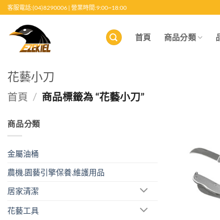
跳
客服電話:(04)8290006 | 營業時間:9:00~18:00
至
內
首頁
商品分類
容
花藝小刀
首頁
/
商品標籤為 “花藝小刀”
商品分類
金屬油桶
農機.園藝引擎保養.維護用品
居家清潔
花藝工具