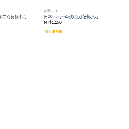
花藝小刀
n坂源曲刃花藝小刀
日本sakagen坂源直刃花藝小刀
NT$
1,150
加入購物車