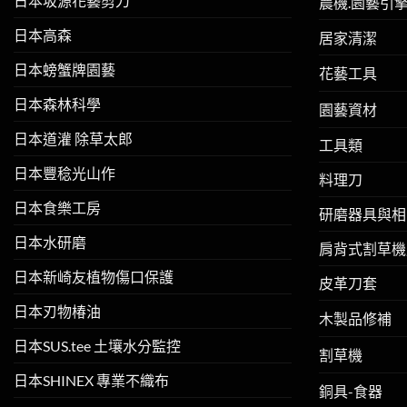
日本坂源花藝剪刀
農機.園藝引
日本高森
居家清潔
日本螃蟹牌園藝
花藝工具
日本森林科學
園藝資材
日本道灌 除草太郎
工具類
日本豐稔光山作
料理刀
日本食樂工房
研磨器具與相
日本水研磨
肩背式割草機
日本新崎友植物傷口保護
皮革刀套
日本刃物椿油
木製品修補
日本SUS.tee 土壤水分監控
割草機
日本SHINEX 專業不織布
銅具-食器