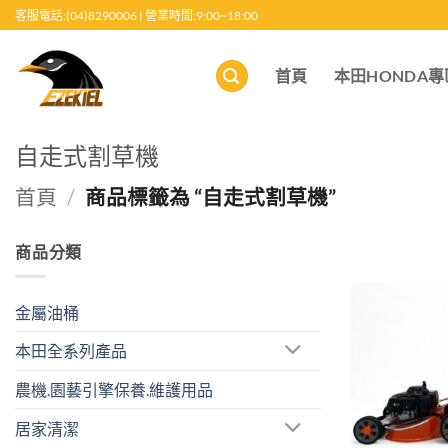
跳
客服電話:(04)8290006 | 營業時間:9:00~18:00
至
內
首頁
本田HONDA專
容
自走式割草機
首頁
/
商品標籤為 “自走式割草機”
商品分類
金屬油桶
本田全系列產品
農機.園藝引擎保養.維護用品
居家清潔