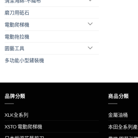
清潔海綿-不織布
磨刀用砥石
電動爬梯機
電動拖拉機
園藝工具
多功能小型鏟裝機
品牌分類
商品分類
XLK全系列
金屬油桶
XSTO 電動爬梯機
本田全系列產