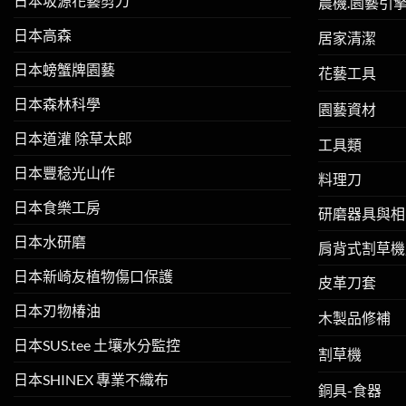
日本坂源花藝剪刀
農機.園藝引
日本高森
居家清潔
日本螃蟹牌園藝
花藝工具
日本森林科學
園藝資材
日本道灌 除草太郎
工具類
日本豐稔光山作
料理刀
日本食樂工房
研磨器具與相
日本水研磨
肩背式割草機
日本新崎友植物傷口保護
皮革刀套
日本刃物椿油
木製品修補
日本SUS.tee 土壤水分監控
割草機
日本SHINEX 專業不織布
銅具-食器