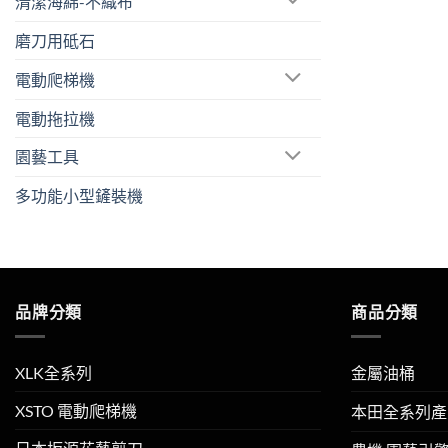
清潔海綿-不織布
磨刀用砥石
電動爬梯機
電動拖拉機
園藝工具
多功能小型鏟裝機
品牌分類
商品分類
XLK全系列
金屬油桶
XSTO 電動爬梯機
本田全系列產