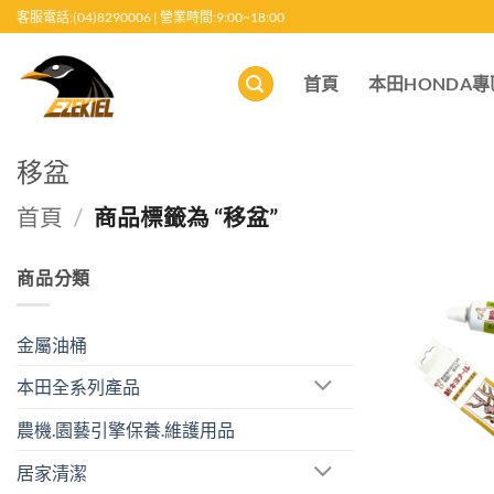
跳
客服電話:(04)8290006 | 營業時間:9:00~18:00
至
內
首頁
本田HONDA專
容
移盆
首頁
/
商品標籤為 “移盆”
商品分類
金屬油桶
本田全系列產品
農機.園藝引擎保養.維護用品
居家清潔