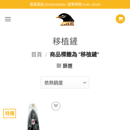
跳
客服電話:(04)8290006 | 營業時間:9:00~18:00
至
內
容
移植鏟
首頁
/
商品標籤為 “移植鏟”
篩選
特價
Add to
wishlist