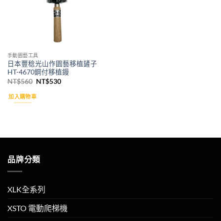
手動園藝工具
日本豐稔光山作園藝移植鏟子
HT-4670鋼付移植鏝
原
目
NT$
560
NT$
530
始
前
價
價
加入購物車
格：
格：
NT$560。
NT$530。
品牌分類
XLK全系列
XSTO 電動爬梯機