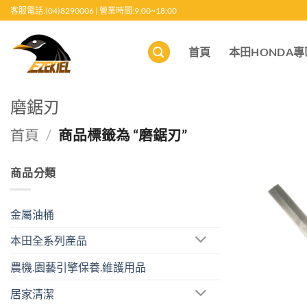
跳
客服電話:(04)8290006 | 營業時間:9:00~18:00
至
內
首頁
本田HONDA專
容
磨鋸刃
首頁
/
商品標籤為 “磨鋸刃”
商品分類
金屬油桶
本田全系列產品
農機.園藝引擎保養.維護用品
居家清潔