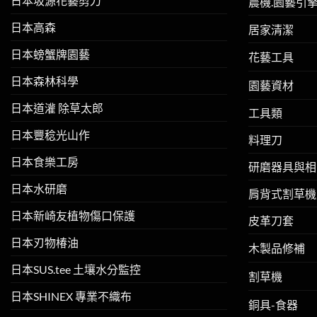
日本坂源花藝剪刀
農機.園藝引
日本高森
居家清潔
日本螃蟹牌園藝
花藝工具
日本森林科學
園藝資材
日本道灌 除草太郎
工具類
日本豐稔光山作
料理刀
日本食樂工房
研磨器具與相
日本水研磨
肩背式割草機
日本新崎友植物傷口保護
皮革刀套
日本刃物椿油
木製品修補
日本SUS.tee 土壤水分監控
割草機
日本SHINEX 專業不織布
銅具-食器