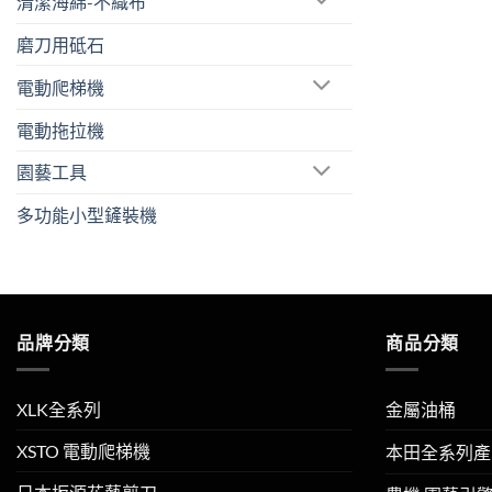
清潔海綿-不織布
磨刀用砥石
電動爬梯機
電動拖拉機
園藝工具
多功能小型鏟裝機
品牌分類
商品分類
XLK全系列
金屬油桶
XSTO 電動爬梯機
本田全系列產