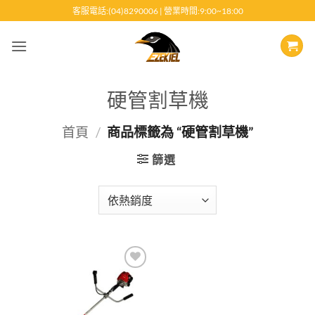
跳
客服電話:(04)8290006 | 營業時間:9:00~18:00
至
內
容
硬管割草機
首頁
/
商品標籤為 “硬管割草機”
篩選
Add to
wishlist