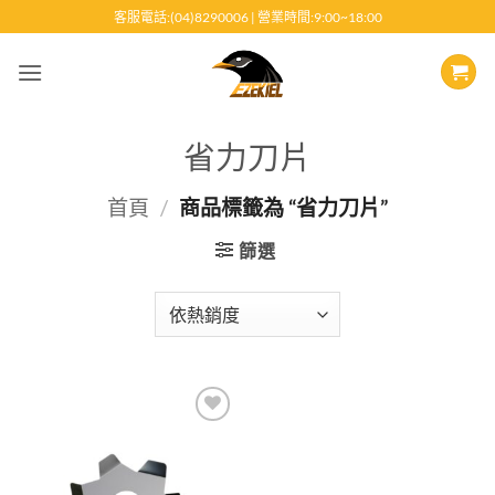
跳
客服電話:(04)8290006 | 營業時間:9:00~18:00
至
內
容
省力刀片
首頁
/
商品標籤為 “省力刀片”
篩選
Add to
wishlist