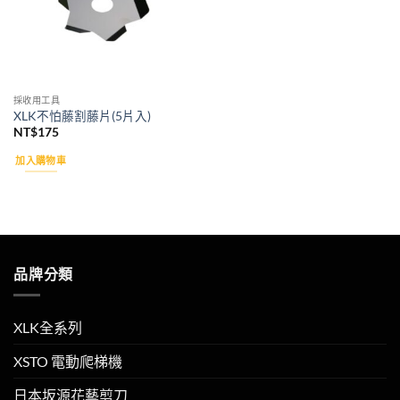
採收用工具
XLK不怕藤割藤片(5片入)
NT$
175
加入購物車
品牌分類
XLK全系列
XSTO 電動爬梯機
日本坂源花藝剪刀