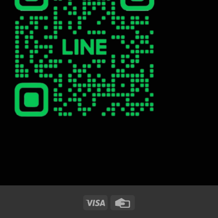
Visa
Credit
Card