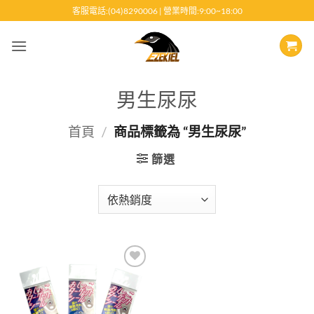
跳
客服電話:(04)8290006 | 營業時間:9:00~18:00
至
內
容
男生尿尿
首頁
/
商品標籤為 “男生尿尿”
篩選
Add to
wishlist