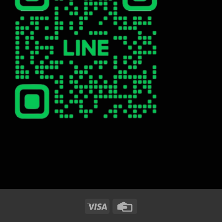
Visa
Credit
Card