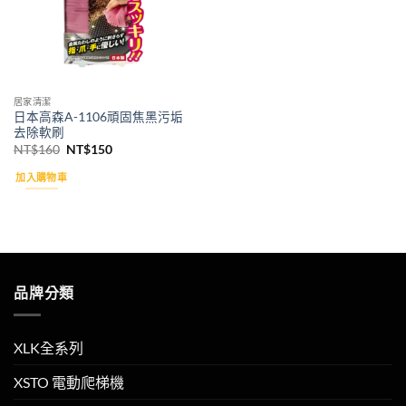
居家清潔
日本高森A-1106頑固焦黑污垢
去除軟刷
原
目
NT$
160
NT$
150
始
前
價
價
加入購物車
格：
格：
NT$160。
NT$150。
品牌分類
XLK全系列
XSTO 電動爬梯機