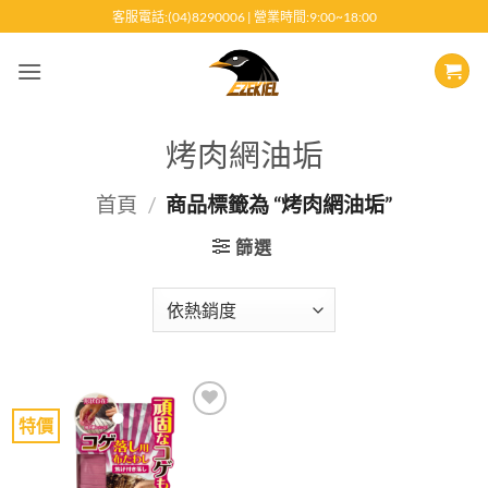
跳
客服電話:(04)8290006 | 營業時間:9:00~18:00
至
內
容
烤肉網油垢
首頁
/
商品標籤為 “烤肉網油垢”
篩選
特價
Add to
wishlist