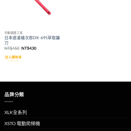
手動園藝工具
日本道灌磯次郎DK-695草取鐮
刀
原
目
NT$
450
NT$
430
始
前
價
價
加入購物車
格：
格：
NT$450。
NT$430。
品牌分類
XLK全系列
XSTO 電動爬梯機