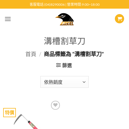
跳
客服電話:(04)8290006 | 營業時間:9:00~18:00
至
內
容
溝槽割草刀
首頁
/
商品標籤為 “溝槽割草刀”
篩選
特價
Add to
wishlist