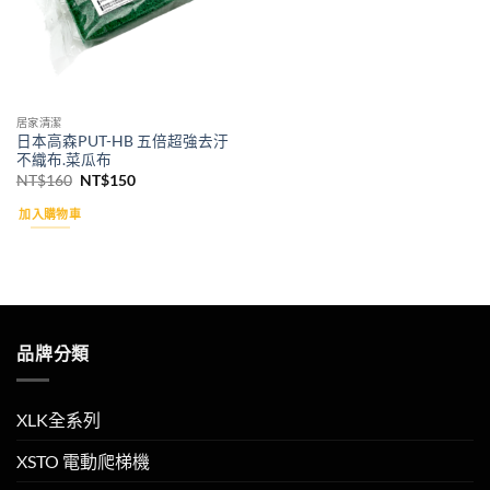
居家清潔
日本高森PUT-HB 五倍超強去汙
不織布.菜瓜布
原
目
NT$
160
NT$
150
始
前
價
價
加入購物車
格：
格：
NT$160。
NT$150。
品牌分類
XLK全系列
XSTO 電動爬梯機