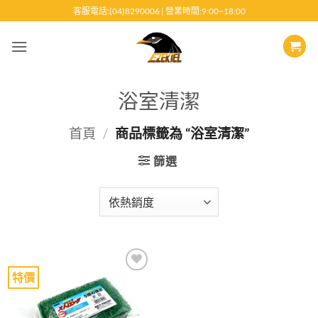
跳
客服電話:(04)8290006 | 營業時間:9:00~18:00
至
內
容
浴室清潔
首頁
/
商品標籤為 “浴室清潔”
篩選
特價
Add to
wishlist