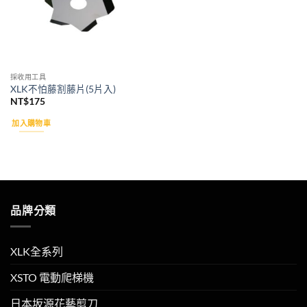
採收用工具
XLK不怕藤割藤片(5片入)
NT$
175
加入購物車
品牌分類
XLK全系列
XSTO 電動爬梯機
日本坂源花藝剪刀