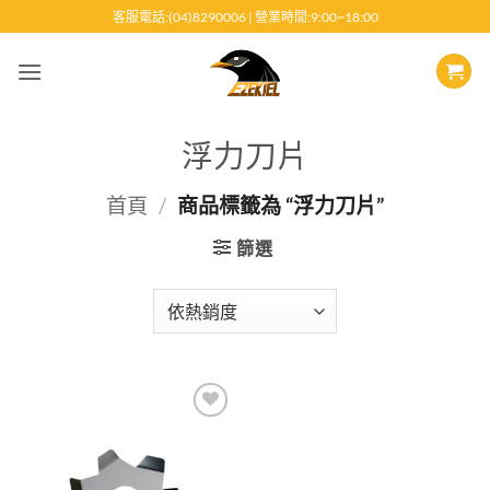
跳
客服電話:(04)8290006 | 營業時間:9:00~18:00
至
內
容
浮力刀片
首頁
/
商品標籤為 “浮力刀片”
篩選
Add to
wishlist