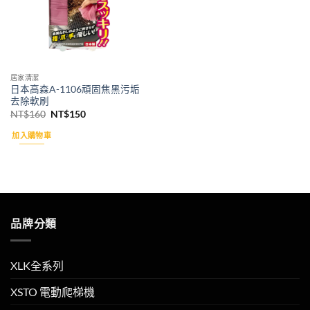
居家清潔
日本高森A-1106頑固焦黑污垢
去除軟刷
原
目
NT$
160
NT$
150
始
前
價
價
加入購物車
格：
格：
NT$160。
NT$150。
品牌分類
XLK全系列
XSTO 電動爬梯機