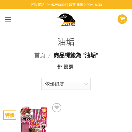
跳
客服電話:(04)8290006 | 營業時間:9:00~18:00
至
內
容
油垢
首頁
/
商品標籤為 “油垢”
篩選
特價
Add to
wishlist