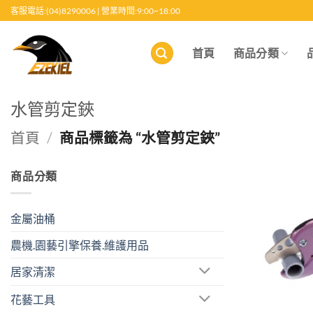
跳
客服電話:(04)8290006 | 營業時間:9:00~18:00
至
內
首頁
商品分類
容
水管剪定鋏
首頁
/
商品標籤為 “水管剪定鋏”
商品分類
金屬油桶
農機.園藝引擎保養.維護用品
居家清潔
花藝工具