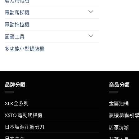
磨刀用砥石
電動爬梯機
電動拖拉機
園藝工具
多功能小型鏟裝機
品牌分類
商品分類
XLK全系列
金屬油桶
XSTO 電動爬梯機
農機.園藝引
日本坂源花藝剪刀
居家清潔
日本高森