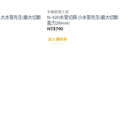
手動園藝工具
鋏.大水管先生(最大切斷
N-420水管切鋏.小水管先生(最大切斷
能力26mm)
NT$
790
加入購物車