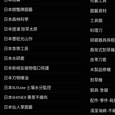
花藝工具
日本螃蟹牌園藝
園藝資材
日本森林科學
工具類
日本道灌 除草太郎
料理刀
日本豐稔光山作
研磨器具與相
日本食樂工房
肩背式割草機
日本水研磨
皮革刀套
日本新崎友植物傷口保護
木製品修補
日本刃物椿油
割草機
日本SUS.tee 土壤水分監控
銅具-食器
日本SHINEX 專業不織布
配件-零件-耗
日本仙人掌園藝
清潔海綿-不