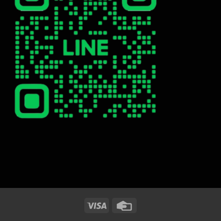
Visa
Credit
Card