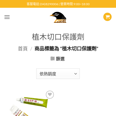
跳
客服電話:(04)8290006 | 營業時間:9:00~18:00
至
內
容
植木切口保護劑
首頁
/
商品標籤為 “植木切口保護劑”
篩選
Add to
wishlist