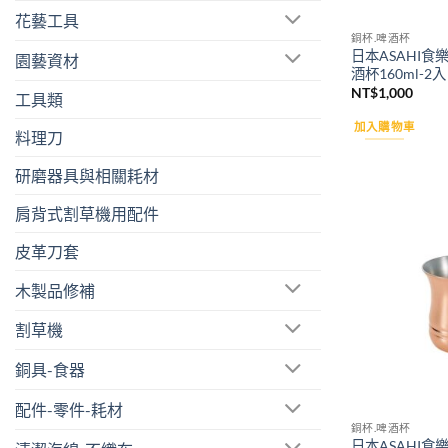
花藝工具
銅杯.啤酒杯
日本ASAHI食樂
園藝資材
酒杯160ml-2入
NT$
1,000
工具類
加入購物車
料理刀
研磨器具與相關耗材
肩背式割草機用配件
皮革刀套
木製品修補
割草機
銅具-食器
配件-零件-耗材
銅杯.啤酒杯
日本ASAHI食樂