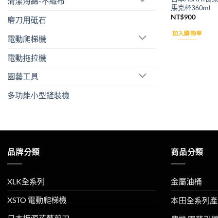
清潔海綿-不織布
馬克杯360ml
NT$
900
磨刀用砥石
加入購物車
電動爬梯機
電動拖拉機
園藝工具
多功能小型鏟裝機
品牌分類
商品分類
XLK全系列
金屬油桶
XSTO 電動爬梯機
本田全系列產