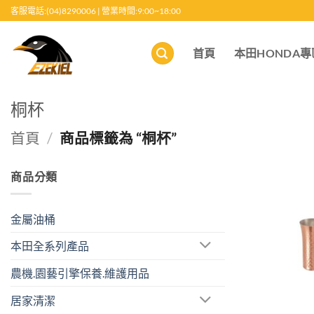
跳
客服電話:(04)8290006 | 營業時間:9:00~18:00
至
內
首頁
本田HONDA專
容
桐杯
首頁
/
商品標籤為 “桐杯”
商品分類
金屬油桶
本田全系列產品
農機.園藝引擎保養.維護用品
居家清潔