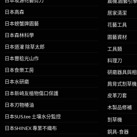
日本坂源花藝剪刀
農機.園藝引
日本高森
居家清潔
日本螃蟹牌園藝
花藝工具
日本森林科學
園藝資材
日本道灌 除草太郎
工具類
日本豐稔光山作
料理刀
日本食樂工房
研磨器具與相
日本水研磨
肩背式割草機
日本新崎友植物傷口保護
皮革刀套
日本刃物椿油
木製品修補
日本SUS.tee 土壤水分監控
割草機
日本SHINEX 專業不織布
銅具-食器