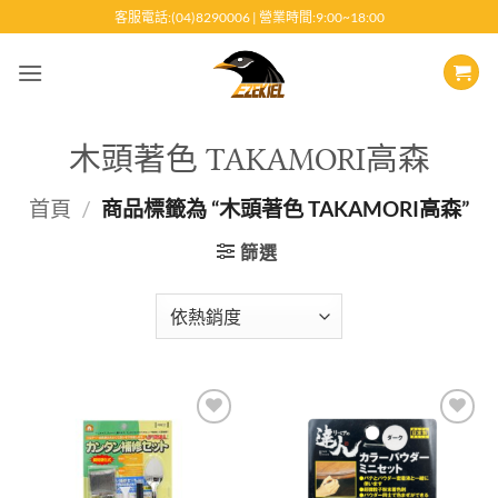
跳
客服電話:(04)8290006 | 營業時間:9:00~18:00
至
內
容
木頭著色 TAKAMORI高森
首頁
/
商品標籤為 “木頭著色 TAKAMORI高森”
篩選
Add to
Add to
wishlist
wishlist