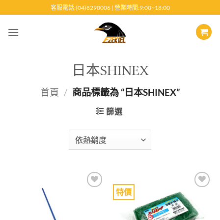
跳
客服電話:(04)8290006 | 營業時間:9:00~18:00
至
內
容
日本SHINEX
首頁
/
商品標籤為 “日本SHINEX”
篩選
特價
Add to
Add to
wishlist
wishlist