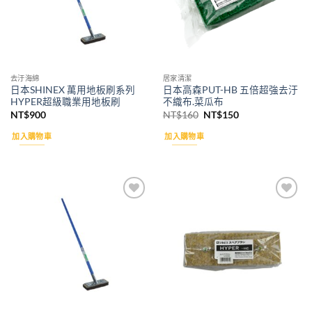
去汙海綿
居家清潔
日本SHINEX 萬用地板刷系列
日本高森PUT-HB 五倍超強去汙
HYPER超級職業用地板刷
不織布.菜瓜布
原
目
NT$
900
NT$
160
NT$
150
始
前
價
價
加入購物車
加入購物車
格：
格：
NT$160。
NT$150。
Add to
Add to
wishlist
wishlist