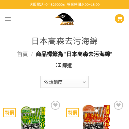
跳
客服電話:(04)8290006 | 營業時間:9:00~18:00
至
內
容
日本高森去污海綿
首頁
/
商品標籤為 “日本高森去污海綿”
篩選
特價
特價
Add to
Add to
wishlist
wishlist