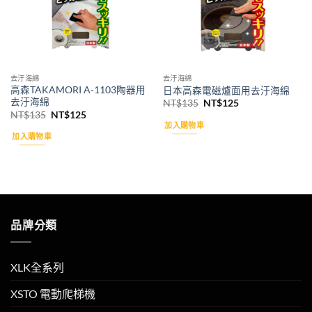
去汙海綿
去汙海綿
高森TAKAMORI A-1103陶器用
日本高森電磁爐面用去汙海綿
去汙海綿
原
目
NT$
135
NT$
125
始
前
原
目
NT$
135
NT$
125
價
價
始
前
加入購物車
格：
格：
價
價
加入購物車
NT$135。
NT$125。
格：
格：
NT$135。
NT$125。
品牌分類
XLK全系列
XSTO 電動爬梯機