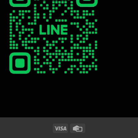
Visa
Credit
Card