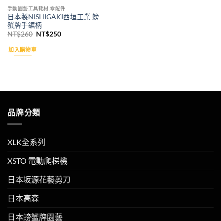
手動園藝工具耗材.零配件
日本製NISHIGAKI西垣工業 螃
蟹牌手鋸柄
原
目
NT$
260
NT$
250
始
前
價
價
加入購物車
格：
格：
NT$260。
NT$250。
品牌分類
XLK全系列
XSTO 電動爬梯機
日本坂源花藝剪刀
日本高森
日本螃蟹牌園藝