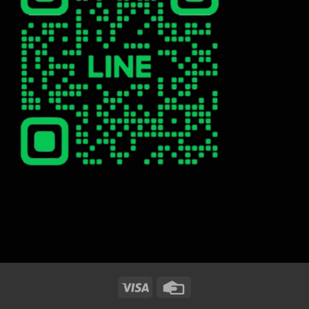
Visa
Credit
Card