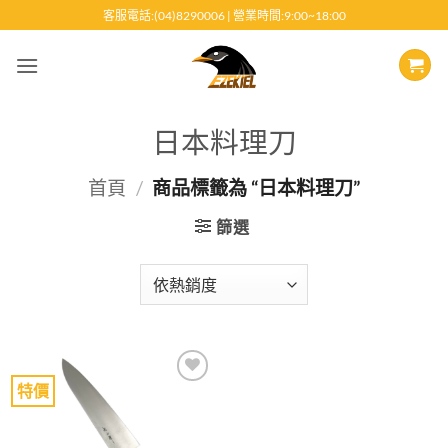
跳
客服電話:(04)8290006 | 營業時間:9:00~18:00
至
內
容
日本料理刀
首頁
/
商品標籤為 “日本料理刀”
篩選
特價
Add to
wishlist