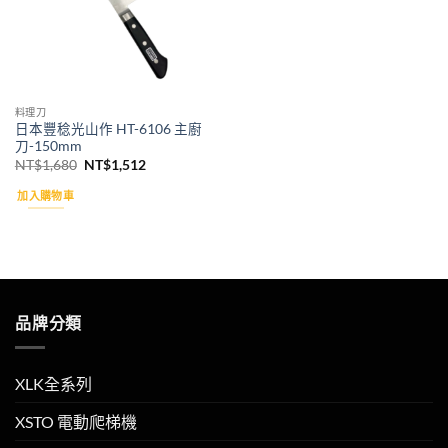
料理刀
日本豐稔光山作 HT-6106 主廚
刀-150mm
原
目
NT$
1,680
NT$
1,512
始
前
價
價
加入購物車
格：
格：
NT$1,680。
NT$1,512。
品牌分類
XLK全系列
XSTO 電動爬梯機