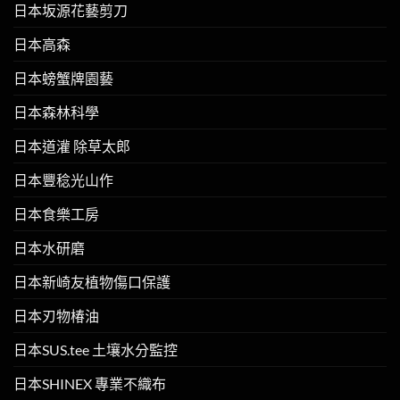
日本坂源花藝剪刀
日本高森
日本螃蟹牌園藝
日本森林科學
日本道灌 除草太郎
日本豐稔光山作
日本食樂工房
日本水研磨
日本新崎友植物傷口保護
日本刃物椿油
日本SUS.tee 土壤水分監控
日本SHINEX 專業不織布