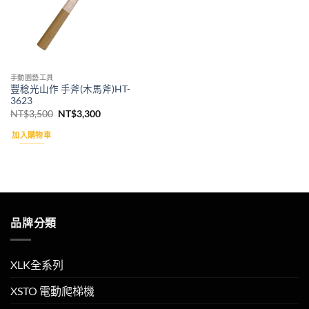
手動園藝工具
豐稔光山作 手斧(木馬斧)HT-
3623
原
目
NT$
3,500
NT$
3,300
始
前
價
價
加入購物車
格：
格：
NT$3,500。
NT$3,300。
品牌分類
XLK全系列
XSTO 電動爬梯機