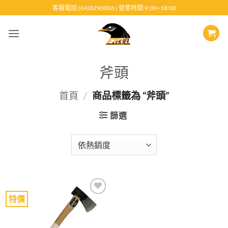
跳
客服電話:(04)8290006 | 營業時間:9:00~18:00
至
內
容
斧頭
首頁
/
商品標籤為 “斧頭”
篩選
特價
Add to
wishlist