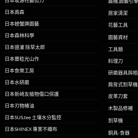
日本坂源花藝剪刀
農機.園藝引
日本高森
居家清潔
日本螃蟹牌園藝
花藝工具
日本森林科學
園藝資材
日本道灌 除草太郎
工具類
日本豐稔光山作
料理刀
日本食樂工房
研磨器具與相
日本水研磨
肩背式割草機
日本新崎友植物傷口保護
皮革刀套
日本刃物椿油
木製品修補
日本SUS.tee 土壤水分監控
割草機
日本SHINEX 專業不織布
銅具-食器