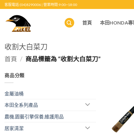
跳
客服電話:(04)8290006 | 營業時間:9:00~18:00
至
內
首頁
本田HONDA專
容
收割大白菜刀
首頁
/
商品標籤為 “收割大白菜刀”
商品分類
金屬油桶
本田全系列產品
農機.園藝引擎保養.維護用品
居家清潔