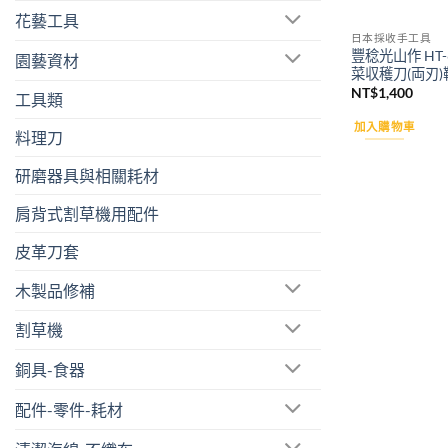
花藝工具
日本採收手工具
豐稔光山作 HT-
園藝資材
菜収穫刀(両刃)
NT$
1,400
工具類
加入購物車
料理刀
研磨器具與相關耗材
肩背式割草機用配件
皮革刀套
木製品修補
割草機
銅具-食器
配件-零件-耗材