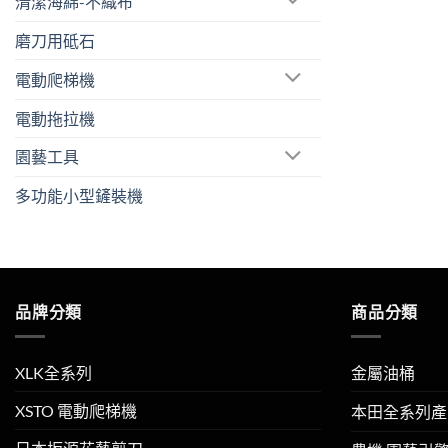
清潔海綿-不織布
磨刀用砥石
電動爬梯機
電動拖拉機
園藝工具
多功能小型鏟裝機
品牌分類
商品分類
XLK全系列
金屬油桶
XSTO 電動爬梯機
本田全系列產