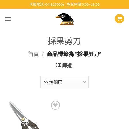
跳
客服電話:(04)8290006 | 營業時間:9:00~18:00
至
內
容
採果剪刀
首頁
/
商品標籤為 “採果剪刀”
篩選
Add to
wishlist