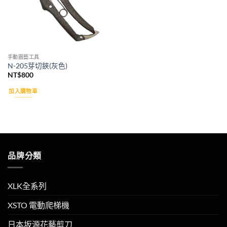
手動園藝工具
N-205芽切鋏(灰色)
NT$
800
加入購物車
品牌分類
XLK全系列
XSTO 電動爬梯機
日本坂源花藝剪刀