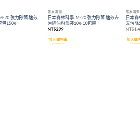
居家清潔
居家清潔
M-20 強力除菌.速效
日本森林科學JM-20 強力除菌.速效去
日本森林
包150g
污除油粉盒裝10g-10包裝
去污除油
NT$
299
NT$
1,
加入購物車
加入購