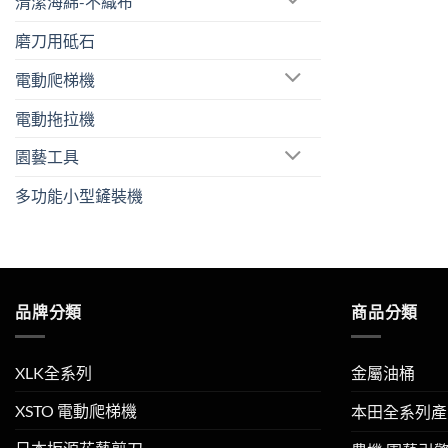
清潔海綿-不織布
磨刀用砥石
電動爬梯機
電動拖拉機
園藝工具
多功能小型鏟裝機
品牌分類
商品分類
XLK全系列
金屬油桶
XSTO 電動爬梯機
本田全系列產