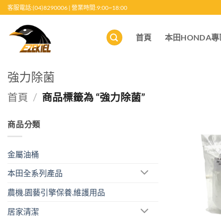
跳
客服電話:(04)8290006 | 營業時間:9:00~18:00
至
內
首頁
本田HONDA專
容
強力除菌
首頁
/
商品標籤為 “強力除菌”
商品分類
金屬油桶
本田全系列產品
農機.園藝引擎保養.維護用品
居家清潔