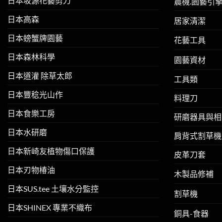
日本坂源花藝剪刀
農機.園藝引
日本高森
居家清潔
日本螃蟹牌園藝
花藝工具
日本森林科學
園藝資材
日本道灌 除草太郎
工具類
日本豐稔光山作
料理刀
日本食樂工房
研磨器具與相
日本水研磨
肩背式割草機
日本新崎友植物傷口保護
皮革刀套
日本刃物椿油
木製品修補
日本SUS.tee 土壤水分監控
割草機
日本SHINEX 專業不織布
銅具-食器