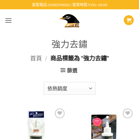
跳
客服電話:(04)8290006 | 營業時間:9:00~18:00
至
內
容
強力去鏽
首頁
/
商品標籤為 “強力去鏽”
篩選
Add to
Add to
wishlist
wishlist